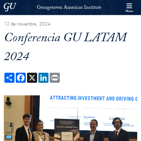
Skip to Georgetown Americas Institute Full Site Menu
Skip to main content
Georgetown University
Georgetown Americas Institute
Menu
12 de noviembre, 2024
Conferencia GU LATAM
2024
Share
Facebook
X
LinkedIn
Print