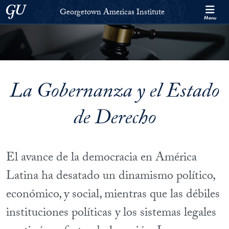
Skip to Georgetown Americas Institute Full Site Menu
Skip to main content
Georgetown University
Georgetown Americas Institute
Menu
La Gobernanza y el Estado
de Derecho
El avance de la democracia en América
Latina ha desatado un dinamismo político,
económico, y social, mientras que las débiles
instituciones políticas y los sistemas legales