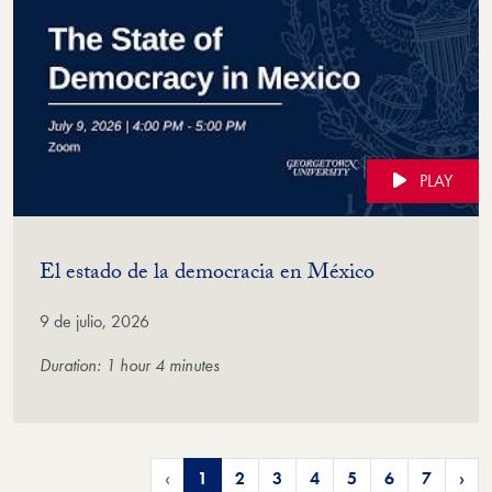
PLAY
(Video)
El estado de la democracia en México
9 de julio, 2026
Duration: 1 hour 4 minutes
‹
1
2
3
4
5
6
7
›