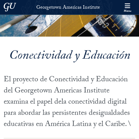
Skip to Georgetown Americas Institute Full Site Menu
Skip to main content
Georgetown University
Georgetown Americas Institute
Menu
Conectividad y Educación
El proyecto de Conectividad y Educación
del Georgetown Americas Institute
examina el papel dela conectividad digital
para abordar las persistentes desigualdades
educativas en América Latina y el Caribe. \