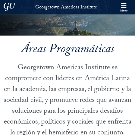
Skip to Georgetown Americas Institute Full Site Menu
Skip to main content
Georgetown University
Georgetown Americas Institute
Menu
Áreas Programáticas
Georgetown Americas Institute se
compromete con líderes en América Latina
en la academia, las empresas, el gobierno y la
sociedad civil, y promueve redes que avanzan
soluciones para los principales desafíos
económicos, políticos y sociales que enfrenta
la región y el hemisferio en su conjunto.