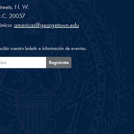
reets, N. W.
.C.
20057
ónico:
americas@georgetown.edu
ecibir nuestro boletín e información de eventos.
ónico
Regístrate