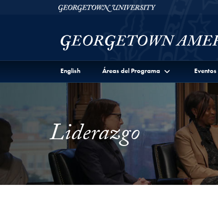
Skip to Georgetown Americas Institute Full Site Menu
Skip to main content
Georgetown University
English
Áreas del Programa
Eventos
Liderazgo