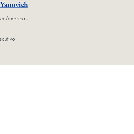
 Yanovich
n Americas
ecutivo