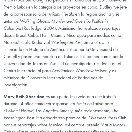
Premio Lukas en la categoría de proyectos en curso. Dudley fue jefe
de la corresponsalía del
Miami Herald
en la región andina y es
autor de
Walking Ghosts: Murder and Guerrilla Politics in
Colombia
(Routledge, 2004). Asimismo, ha realizado reportajes
desde Brasil, Cuba, Haití, Miami y Nicaragua para medios como
National Public Radio y el
Washington Post
, entre otros. Es
licenciado en Historia de América Latina por la Universidad de
Cornell y posee una maestría en Estudios Latinoamericanos por la
Universidad de Texas en Austin. Fue investigador residente en el
Centro Internacional para Académicos Woodrow Wilson y es
miembro del Consorcio Internacional de Periodistas de
Investigación.
Mary Beth Sheridan
es una periodista veterana que trabajó
durante 14 años como corresponsal en América Latina para
el
Miami Herald
,
Los Angeles Times
y, más recientemente,
The
Washington Post
. Ha ganado tres premios del Overseas Press Club
por sus reportajes sobre México, así como el premio Maria Moors
Cabot, el más prestigioso para la cobertura periodística de las