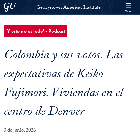
Skip to Georgetown Americas Institute Full Site Menu
Skip to main content
Georgetown University
Georgetown Americas Institute
Menu
'Y esto no es todo' - Podcast
Colombia y sus votos. Las
expectativas de Keiko
Fujimori. Viviendas en el
centro de Denver
3 de junio, 2026