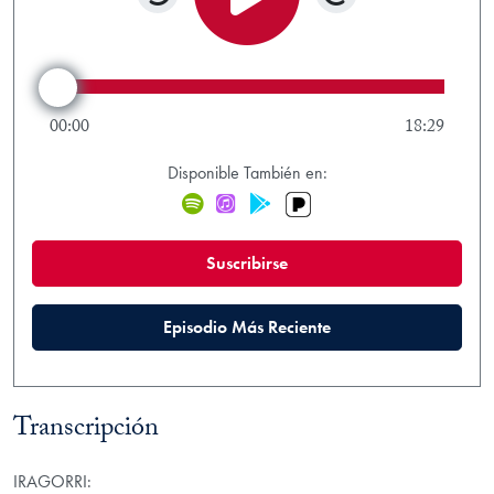
Rewind 15 seconds
Forward 15 s
Play/Pause
Audio Scrubber
00:00
18:29
Disponible También en:
Pandora
Spotify
iTunes
Google Play
(new window)
Suscribirse
(new window)
Episodio Más Reciente
Transcripción
IRAGORRI: