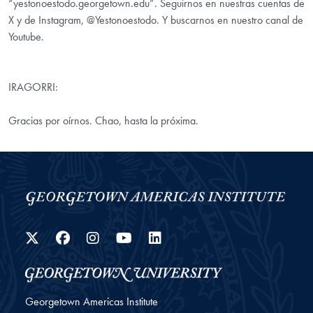
“yestonoestodo.georgetown.edu”. Seguirnos en nuestras cuentas de
X y de Instagram, @Yestonoestodo. Y buscarnos en nuestro canal de
Youtube.
IRAGORRI:
Gracias por oírnos. Chao, hasta la próxima.
Twitter
Facebook
Instagram
YouTube
LinkedIn
Georgetown Americas Institute