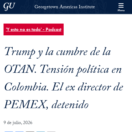
Skip to Georgetown Americas Institute Full Site Menu
Skip to main content
Georgetown University
Georgetown Americas Institute
Menu
'Y esto no es todo' - Podcast
Trump y la cumbre de la
OTAN. Tensión política en
Colombia. El ex director de
PEMEX, detenido
9 de julio, 2026