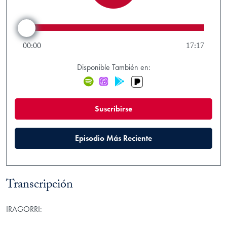
Rewind 15 seconds
Forward 15 s
Play/Pause
Audio Scrubber
00:00
17:17
Disponible También en:
Pandora
Spotify
iTunes
Google Play
(new window)
Suscribirse
(new window)
Episodio Más Reciente
Transcripción
IRAGORRI: