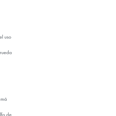
el uso
a
 rueda
namá
lfo de