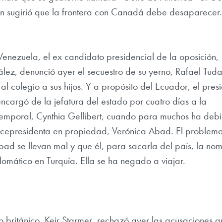
n sugirió que la frontera con Canadá debe desaparecer.
Venezuela, el ex candidato presidencial de la oposición,
z, denunció ayer el secuestro de su yerno, Rafael Tuda
l colegio a sus hijos. Y a propósito del Ecuador, el pres
cargó de la jefatura del estado por cuatro días a la
temporal, Cynthia Gellibert, cuando para muchos ha deb
icepresidenta en propiedad, Verónica Abad. El problema
d se llevan mal y que él, para sacarla del país, la no
lomático en Turquía. Ella se ha negado a viajar.
ro británico. Keir Starmer, rechazó ayer las acusaciones q