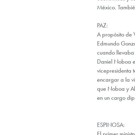
México. Tambié
PAZ:
A propósito de 
Edmundo Gonzále
cuando llevaba a
Daniel Noboa en
vicepresidenta 
encargar a la v
que Noboa y Aba
en un cargo dip
ESPINOSA:
El primer minist