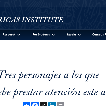
Research
For Students
Media
Campus P
Tres personajes a los que
e prestar atención este 
Share
Facebook
X
LinkedIn
Print