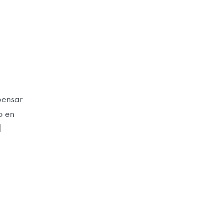
pensar
o en
l