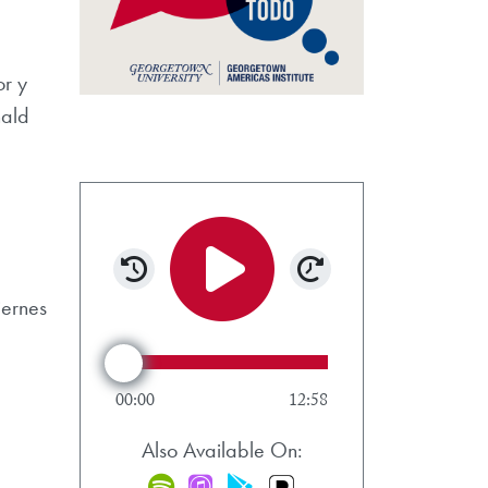
or y
nald
Rewind 15 seconds
Forward 15 sec
iernes
Play/Pause
Audio Scrubber
00:00
12:58
Also Available On:
Spotify
iTunes
Google Play
Pandora