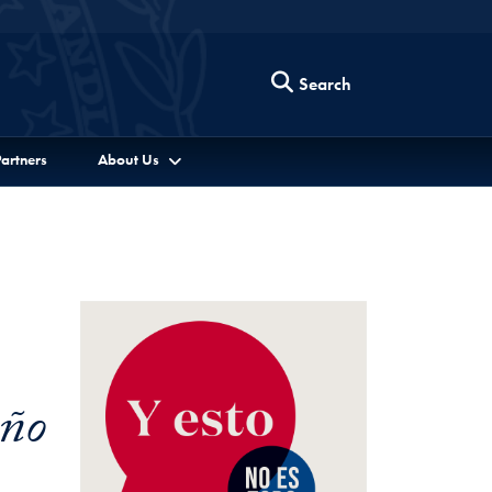
Search
artners
About Us
año