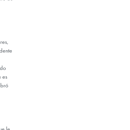
res,
idente
ido
 es
mbró
ue le