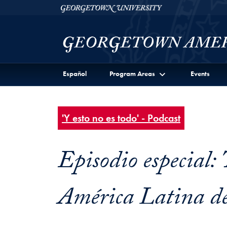
Skip to Georgetown Americas Institute Full Site Menu
Skip to main content
Georgetown University
Español
Program Areas
Events
'Y esto no es todo' - Podcast
Episodio especial: 
América Latina deb