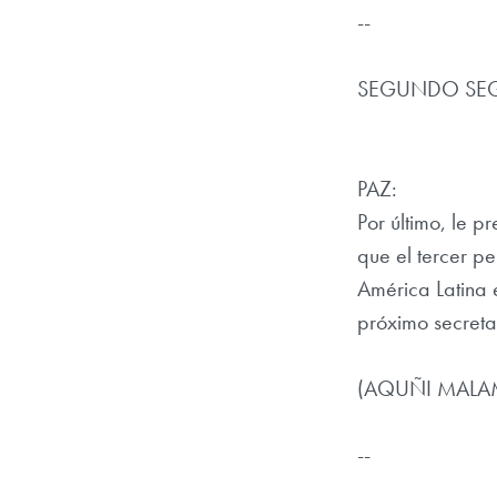
--
SEGUNDO SE
PAZ:
Por último, le 
que el tercer p
América Latina 
próximo secreta
(AQUÑI MALA
--