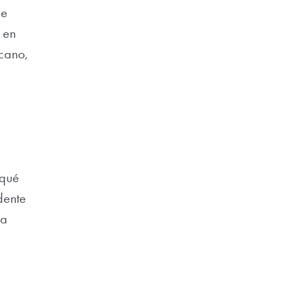
ue
 en
lcano,
 qué
dente
la