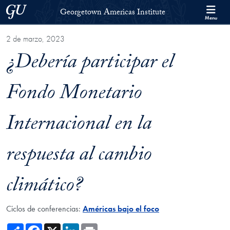
Skip to Georgetown Americas Institute Full Site Menu
Skip to main content
Georgetown University
Georgetown Americas Institute
Menu
2 de marzo, 2023
¿Debería participar el
Fondo Monetario
Internacional en la
respuesta al cambio
climático?
Ciclos de conferencias:
Américas bajo el foco
Share
Facebook
X
LinkedIn
Print