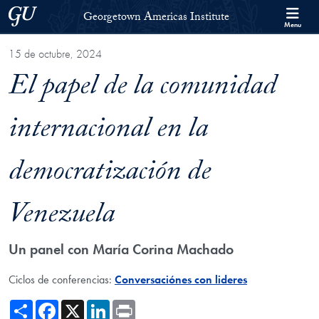
Skip to Georgetown Americas Institute Full Site Menu
Skip to main content
Georgetown University
Georgetown Americas Institute
Menu
15 de octubre, 2024
El papel de la comunidad
internacional en la
democratización de
Venezuela
Un panel con María Corina Machado
Ciclos de conferencias:
Conversaciónes con lideres
Share
Facebook
X
LinkedIn
Print