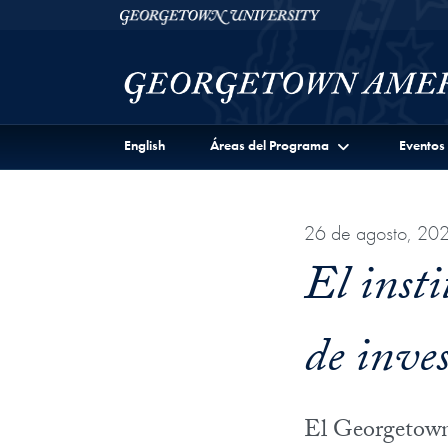
Skip to Georgetown Americas Institute Full Site Menu
Skip to main content
Georgetown University
English
Áreas del Programa
Eventos
26 de agosto, 20
El insti
de inve
El Georgetown 