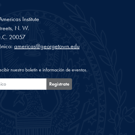
ericas Institute
reets, N. W.
.C.
20057
ónico:
americas@georgetown.edu
ecibir nuestro boletín e información de eventos.
ónico
Regístrate