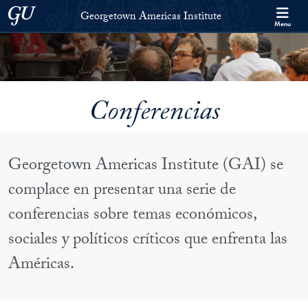
Skip to Georgetown Americas Institute Full Site Menu
Skip to main content
Georgetown University
Georgetown Americas Institute
Menu
Conferencias
Georgetown Americas Institute (GAI) se
complace en presentar una serie de
conferencias sobre temas económicos,
sociales y políticos críticos que enfrenta las
Américas.