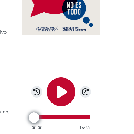
ivo
Rewind 15 seconds
Forward 15 sec
Play/Pause
xico,
Audio Scrubber
00:00
16:25