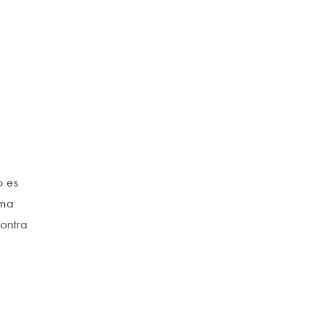
o es
ama
ontra