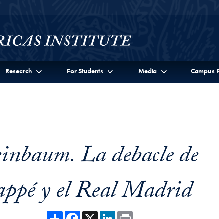
Research
For Students
Media
Campus P
inbaum. La debacle de
appé y el Real Madrid
Share
Facebook
X
LinkedIn
Print