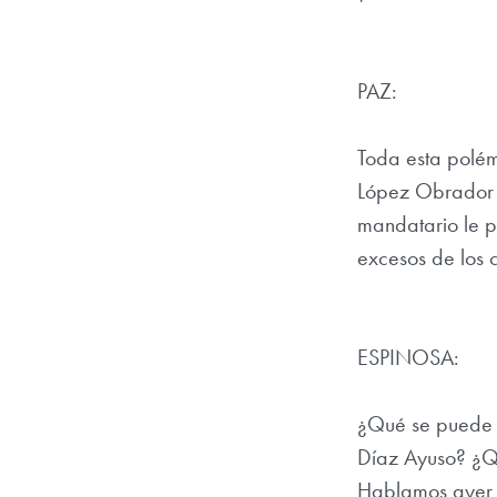
PAZ:
Toda esta polé
López Obrador le
mandatario le p
excesos de los 
ESPINOSA:
¿Qué se puede c
Díaz Ayuso? ¿Qu
Hablamos ayer e