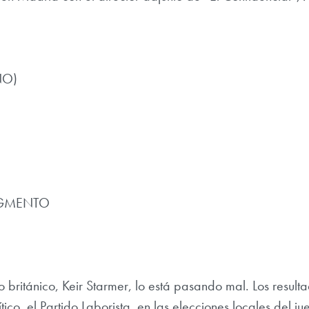
NO)
GMENTO
ro británico, Keir Starmer, lo está pasando mal. Los result
tico, el Partido Laborista, en las elecciones locales del ju