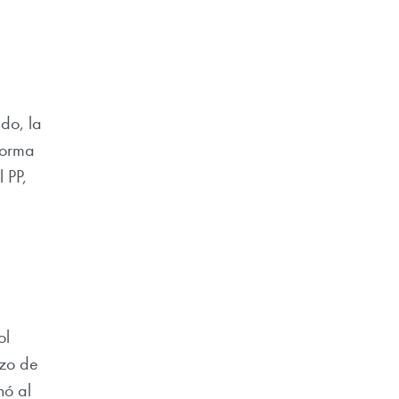
do, la
forma
 PP,
ol
azo de
nó al