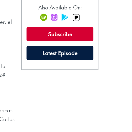
Also Available On:
Spotify
iTunes
Google Play
Pandora
er, el
(new window)
Subscribe
(new window)
Latest Episode
 la
co?
ericas
Carlos