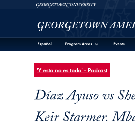
Skip to Georgetown Americas Institute Full Site Menu
Skip to main content
Georgetown University
Español
Program Areas
Events
'Y esto no es todo' - Podcast
Díaz Ayuso vs She
Keir Starmer. Mb