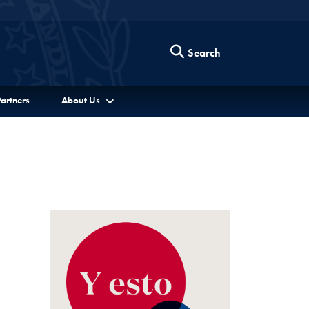
Search
artners
About Us