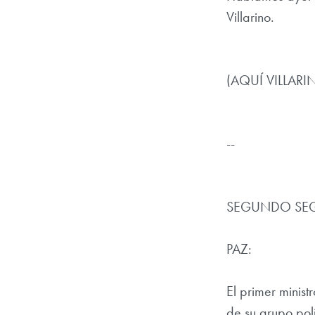
Villarino.
(AQUÍ VILLARI
--
SEGUNDO SE
PAZ:
El primer minist
de su grupo polí