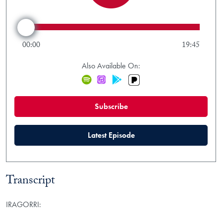
Rewind 15 seconds
Forward 15 s
Play/Pause
Audio Scrubber
00:00
19:45
Also Available On:
Pandora
Spotify
iTunes
Google Play
(new window)
Subscribe
(new window)
Latest Episode
Transcript
IRAGORRI: