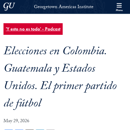
Skip to Georgetown Americas Institute Full Site Menu
Skip to main content
Georgetown University
Georgetown Americas Institute
Menu
'Y esto no es todo' - Podcast
Elecciones en Colombia.
Guatemala y Estados
Unidos. El primer partido
de fútbol
May 29, 2026