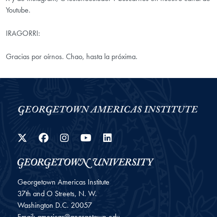
Youtube.
IRAGORRI:
Gracias por oírnos. Chao, hasta la próxima.
Twitter
Facebook
Instagram
YouTube
LinkedIn
Georgetown Americas Institute
37th and O Streets, N. W.
Washington
D.C.
20057
Email:
americas@georgetown.edu