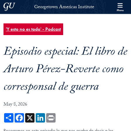
Skip to Georgetown Americas Institute Full Site Menu
Skip to main content
Georgetown University
Georgetown Americas Institute
Menu
'Y esto no es todo' - Podcast
Episodio especial: El libro de
Arturo Pérez-Reverte como
corresponsal de guerra
May 8, 2026
Share
Facebook
X
LinkedIn
Print
Recogemos en este episodio lo que nos acaba de decir a los