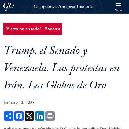
Skip to Georgetown Americas Institute Full Site Menu
Skip to main content
Georgetown University
Georgetown Americas Institute
Menu
'Y esto no es todo' - Podcast
Trump, el Senado y
Venezuela. Las protestas en
Irán. Los Globos de Oro
January 13, 2026
Share
Facebook
X
LinkedIn
Print
Hablamos ayer en Washington D.C. con la periodista Dori Toribio;