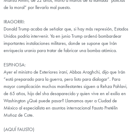
Mahsa Amini, de 22 años, murió a manos de la llamada “policías
de la moral” por llevarlo mal puesto.
IRAGORRI:
Donald Trump acaba de señalar que, si hay más represión, Estados
Unidos podría intervenir. Ya en junio Trump ordenó bombardear
importantes instalaciones militares, donde se supone que Irán
enriquecía uranio para tratar de fabricar una bomba atómica.
ESPINOSA:
Ayer el ministro de Exteriores iraní, Abbas Araghchi, dijo que Irán
“está preparado para la guerra, pero listo para dialogar”. Para
mayor complicación muchos manifestantes siguen a Rehza Pahlavi,
de 65 años, hijo del sha desaparecido y quien vive en el exilio en
Washington ¿Qué puede pasar? Llamamos ayer a Ciudad de
México al especialista en asuntos internacional Fausto Pretélin
Muñoz de Cote.
(AQUÍ FAUSTO)