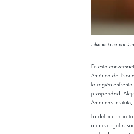
Eduardo Guerrero Duran
En esta conversac
América del Norte
la región enfrent
prosperidad. Alej
Americas Institute
La delincuencia tr
armas ilegales so
profunda en materi