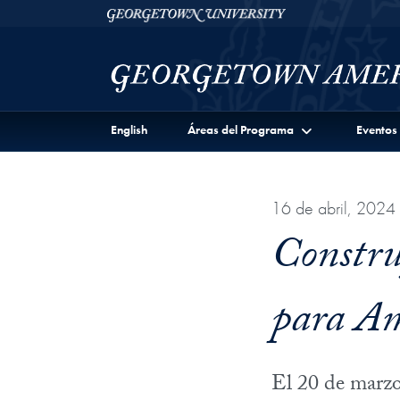
Skip to Georgetown Americas Institute Full Site Menu
Skip to main content
Georgetown University
English
Áreas del Programa
Eventos
16 de abril, 2024
Constru
para Am
El 20 de marzo