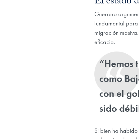
El estado d
Guerrero argument
fundamental para 
migración masiva. 
eficacia.
“Hemos t
como Baj
con el go
sido déb
Si bien ha habido 