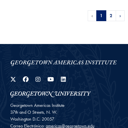
‹
1
2
›
Twitter
Facebook
Instagram
YouTube
LinkedIn
Georgetown Americas Institute
37th and O Streets, N. W.
Washington
D.C.
20057
Correo Electrónico:
americas@georgetown.edu