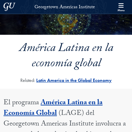
Skip to Georgetown Americas Institute Full Site Menu
Skip to main content
Georgetown University
Georgetown Americas Institute
Menu
América Latina en la
economía global
Related:
Latin America in the Global Economy
El programa
América Latina en la
Economía Global
(LAGE) del
Georgetown Americas Institute involucra a